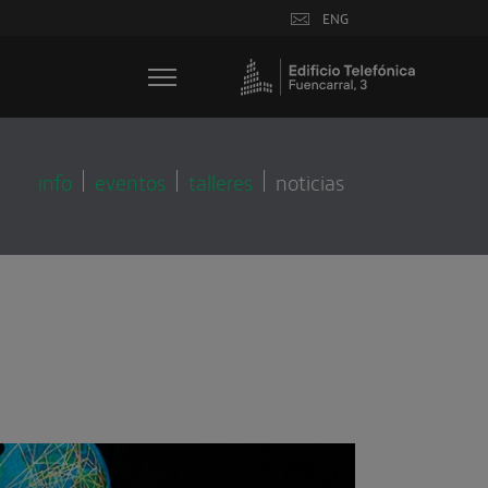
ENG
info
eventos
talleres
noticias