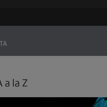
TA
A a la Z