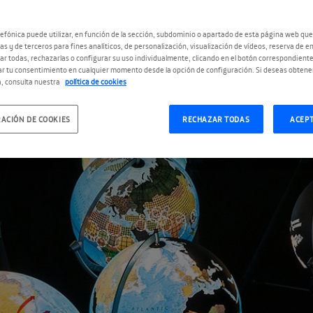
efónica puede utilizar, en función de la sección, subdominio o apartado de esta página web que
as y de terceros para fines analíticos, de personalización, visualización de vídeos, reserva de en
r todas, rechazarlas o configurar su uso individualmente, clicando en el botón correspondient
r tu consentimiento en cualquier momento desde la opción de configuración. Si deseas obtene
, consulta nuestra
política de cookies
ACIÓN DE COOKIES
RECHAZAR TODAS
ACEP