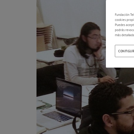
Fundación Tel
cookies propi
Puedes acepta
podrás revoca
más detallada
CONFIGUR