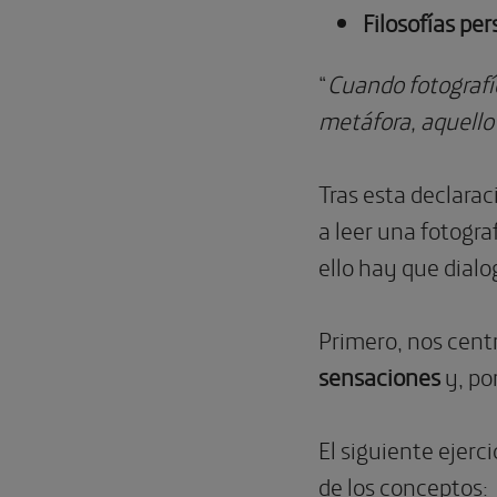
Filosofías pe
“
Cuando fotografí
metáfora, aquello
Tras esta declarac
a leer una fotograf
ello hay que dialo
Primero, nos cent
sensaciones
y, po
El siguiente ejerc
de los conceptos: