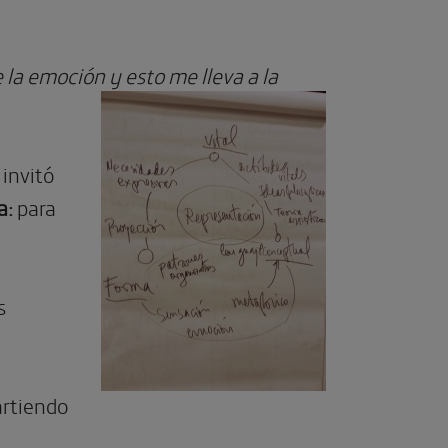
 la emoción y esto me lleva a la
 invitó
a:
para
s
artiendo