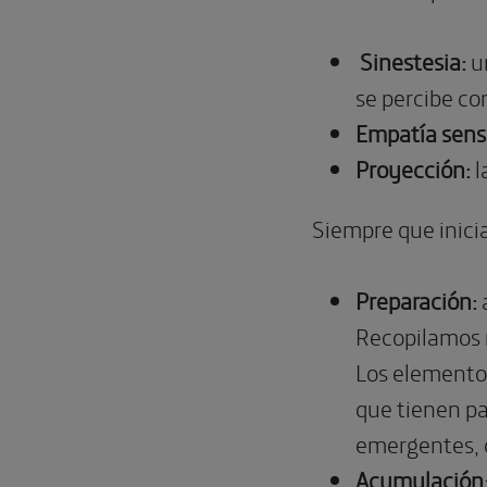
Sinestesia:
un
se percibe co
Empatía senso
Proyección:
l
Siempre que inici
Preparación:
Recopilamos m
Los elementos
que tienen pa
emergentes, 
Acumulación