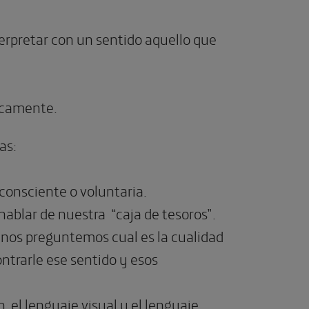
erpretar con un sentido aquello que
icamente.
as:
onsciente o voluntaria.
hablar de nuestra “caja de tesoros”.
nos preguntemos cual es la cualidad
ntrarle ese sentido y esos
n el lenguaje visual y el lenguaje