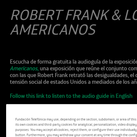
ROBERT FRANK & L
AMERICANOS
Escucha de forma gratuita la audioguía de la exposici
Americanos
,
una exposición que reúne el conjunto co
con las que Robert Frank retrató las desigualdades, el
tensión social de estados Unidos a mediados de los añ
Follow this link to listen to the audio guide in English
DETALLE: Robert Frank.
Trolley – Nueva Orleans
, 1955
Européenne de la Photographie, París © Robert Frank 
Fundación Telefónica may use, depending on the section, subdomain, or area of this 
Americans.
its own cookies and third-party cookies for analytical, personalization, video display
purposes. You may accept all cookies, reject them, or configure their use individuall
button. Furthermore, you may withdraw your consent at any time through the config